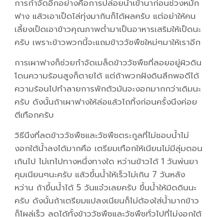
การกำจัดอีกอย่างคือการปล่อยน้ำเข้านาก่อนช่วงหมัก
ฟาง แล้วเอาเป็ดไล่ทุ่งมากินก็ได้ผลครับ แต่อย่าให้คน
เลี้ยงเป็ดเอาข้าวคุณภาพต่ำมาเป็นอาหารเสริมให้เป็ดนะ
ครับ เพราะข้าวพวกนี้จะแถมข้าววัชพืชใหม่ๆมาให้เราอีก
การเผาฟางก็ช่วยกำจัดเมล็ดข้าววัชพืชที่ลอยอยู่ผิวดิน
โดนความร้อนสูงก็ตายได้ แต่ถ้าพวกฝังดินลึกพอดีได้
ความร้อนไปทำลายการพักตัวมันจะงอกมากกว่าเดิมนะ
ครับ ดังนั้นถ้าเผาฟางให้ล่อแล้วไถทิ้งก่อนครั้งนึงค่อย
ตีเทือกครับ
วิธีนึงที่ลดข้าววัชพืชและวัชพืชตระกูลที่ไม่ชอบน้ำไม่
งอกใต้น้ำลงได้มากคือ เตรียมเทือกให้เนียนไม่มีลุ่มดอน
เกินไป ไม่เทไปทางหนึ่งทางใด หว่านข้าวได้ 1 วันพ่นยา
คุมเนียนๆนะครับ แล้วขึ้นน้ำให้เร็วไม่เกิน 7 วันหลัง
หว่าน ถ้าขึ้นน้ำได้ 5 วันแจ๋วเลยครับ ขึ้นน้ำให้มิดดินนะ
ครับ ดังนั้นถ้าเตรียมแปลงเนียนก็ไม่ต้องใส่น้ำมากข้าว
ก็โผล่เร็ว ลดได้ทั้งข้าววัชพืชและวัชพืชทั่วไปที่ไม่งอกใต้