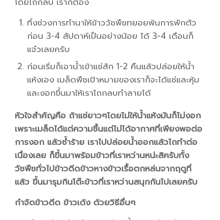
โดยไถกลบ เราก็ต้อง
ทิ้งช่วงการทำนาให้ข้าววัชพืชทยอยพ้นการพักตัว
ก่อน 3-4 สัปดาห์เป็นอย่างน้อย ได้ 3-4 เดือนก็
แจ๋วเลยครับ
ก่อนเริ่มก็เอาน้ำเข้าแช่สัก 1-2 คืนแล้วปล่อยให้น้ำ
แห้งเอง เมล็ดพืชเป้าหมายของเราก็จะได้แช่และหุ้ม
และงอกขึ้นมาให้เราไถกลบทำลายได้
หัวใจสำคัญคือ ถ้าแช่ยาวๆโดยไม่ให้น้ำแห้งมันก็ไม่งอก
เพราะเมล็ดได้แต่ความชื้นแต่ไม่ได้อากาศที่เพียงพอต่อ
การงอก แล้วซ้ำร้าย เราไปปล่อยน้ำออกแล้วไถทำต่อ
เนื่องเลย ก็ขึ้นมาพร้อมข้าวที่เราหว่านหน่ะสิครับทั้ง
วัชพืชทั่วไปข้าวดีดข้าวหางข้าวเรื้อตกหล่นจากฤดูที่
แล้ว ขึ้นมารุมกินโต๊ะข้าวที่เราหว่านสนุกกันไปเลยครับ
กำจัดข้าวดีด ข้าวเด้ง ด้วยวิธีอื่นๆ