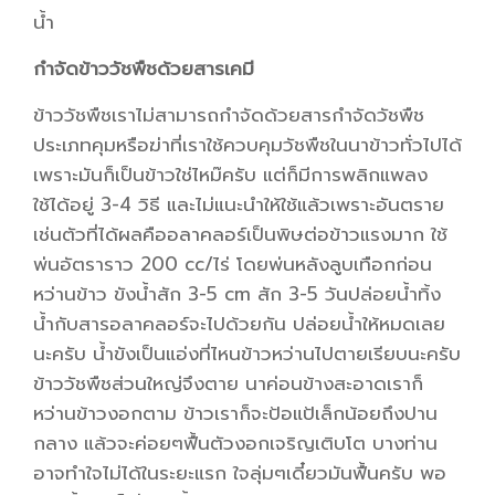
น้ำ
กำจัดข้าววัชพืชด้วยสารเคมี
ข้าววัชพืชเราไม่สามารถกำจัดด้วยสารกำจัดวัชพืช
ประเภทคุมหรือฆ่าที่เราใช้ควบคุมวัชพืชในนาข้าวทั่วไปได้
เพราะมันก็เป็นข้าวใช่ไหม๊ครับ แต่ก็มีการพลิกแพลง
ใช้ได้อยู่ 3-4 วิธี และไม่แนะนำให้ใช้แล้วเพราะอันตราย
เช่นตัวที่ได้ผลคืออลาคลอร์เป็นพิษต่อข้าวแรงมาก ใช้
พ่นอัตราราว 200 cc/ไร่ โดยพ่นหลังลูบเทือกก่อน
หว่านข้าว ขังน้ำสัก 3-5 cm สัก 3-5 วันปล่อยน้ำทิ้ง
น้ำกับสารอลาคลอร์จะไปด้วยกัน ปล่อยน้ำให้หมดเลย
นะครับ น้ำขังเป็นแอ่งที่ไหนข้าวหว่านไปตายเรียบนะครับ
ข้าววัชพืชส่วนใหญ่จึงตาย นาค่อนข้างสะอาดเราก็
หว่านข้าวงอกตาม ข้าวเราก็จะป้อแป้เล็กน้อยถึงปาน
กลาง แล้วจะค่อยๆฟื้นตัวงอกเจริญเติบโต บางท่าน
อาจทำใจไม่ได้ในระยะแรก ใจลุ่มๆเดี๋ยวมันฟื้นครับ พอ