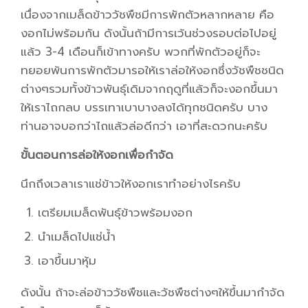
เนื่องจากเมล็ดข้าววัชพืชมีการพักตัวหลากหลาย คือ
งอกไม่พร้อมกัน ดังนั้นถ้ามีการเว้นช่วงรอบต่อไปอยู่
แล้ว 3-4 เดือนก็เข้าทางครับ พวกที่พักตัวอยู่ก็จะ
ทยอยพ้นการพักตัวมารอให้เราล่อให้งอกซึ่งวัชพืชชนิด
ต่างๆรวมทั้งข้าวพันธุ์เดิมจากฤดูที่แล้วก็จะงอกขึ้นมา
ให้เราไถกลบ บรรเทาเบาบางลงได้ทุกชนิดครับ บาง
ท่านอาจบอกว่าไถแล้วล่อดีกว่า เอาที่สะดวกนะครับ
ขั้นตอนการล่อให้งอกเพื่อกำจัด
นึกถึงเวลาเราแช่ข้าวให้งอกเราทำอย่างไรครับ
เตรียมเมล็ดพันธุ์ข้าวพร้อมงอก
นำเมล็ดไปแช่น้ำ
เอาขึ้นมาหุ้ม
ดังนั้น ถ้าจะล่อข้าววัชพืชและวัชพืชต่างๆให้ขึ้นมากำจัด