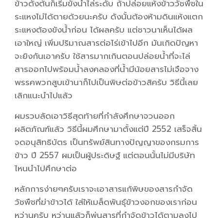
ข้าวตั้งต้นก็เริ่มขังน้ำไล่ระดับ ถ้าปล่อยแห้งข้าววัชพืชใน
ระแหงไม่ได้ตายด้วยนะครับ ดังนั้นต้องห้ามดินแห้งแตก
ระแหงต้องขังน้ำก่อน ได้ผลครับ แต่ชาวนาเห็นได้ผล
เอาใหญ่ เพิ่มปริมาณสารต่อไร่เข้าไปอีก มันเกิดปัญหา
จะยิงกันเอาครับ ใช้สารมากเกินตอนปล่อยน้ำที่จะไล่
สารออกไปพร้อมน้ำลงคลองที่น้ำมีน้อยสารไม่เจือจาง
พรรคพวกสูบเข้านาก็ไปเป็นพิษต่อข้าวสิครับ วิธีนี้เลย
เลิกแนะนำไปแล้ว
ผมรวบลัดเอาวิธีสุดท้ายที่กำลังศึกษาจวนออก
ผลิตภัณฑ์แล้ว วิธีนี้ผมศึกษามาตั้งแต่ปี 2552 เสร็จสิ้น
จดอนุสิทธิบัตร เป็นทรัพย์สินทางปัญญาของกรมการ
ข้าว ปี 2557 ผมเป็นผู้ประดิษฐ์ แต่ตอนนั้นไม่มีบริษัท
ไหนนำไปศึกษาต่อ
หลักการง่ายๆครับเราจะเอาสารแก้พิษของสารกำจัด
วัชพืชที่ฆ่าข้าวได้ ใส่ให้เมล็ดพันธุ์ข้าวงอกของเราก่อน
หว่านครับ หว่านแล้วก็พ่นสารที่กำจัดข้าวได้ตามลงไป