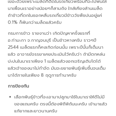
เยอะด้วยเพราะเมล็ดที่ติดในรถเกี่ยวพร้อมที่จะไปพ่นใส่
นาเพื่อนเราอย่างน้อยๆก็สามถัง ใกล้เคียงล้านเมล็ด
ถ้าข้าวที่ตกในซอกหลืบรถเกี่ยวมีข้าววัชพืชปนอยู่แค่
0.1% ก็พันกว่าเมล็ดแล้วครับ
กรมการข้าว รายงานว่า เกิดปัญหาครั้งแรกที่
อ.ท่ามะกา จ.กาญจนบุรี เป็นข้าวหางครับ ราวๆปี
2544 เมล็ดแรกก็คงเกิดก่อนนั้น เพราะปีนั้นก็เต็มนา
แล้ว อาจารย์จรรยาเคยประเมินไว้ครับว่า ถ้ามีตกหล่น
ปะปนในนาเราเพียง 1 เมล็ดแล้วงอกเจริญเติบโตได้
แล้วเจ้าของนาไม่กำจัด มันจะขยายพันธุ์เพิ่มขึ้นจนเต็ม
นาได้ภายในเพียง 8 ฤดูการทำนาครับ
การป้องกัน
เลือกพันธุ์ข้าวที่จะเอามาปลูกมาใช้ในนาเราให้ดีไม่มี
ของแถมครับ ตรงนี้ต้องพิถีพิถันนะครับ เข้ามาแล้ว
แก้ยากและยาวนานครับ