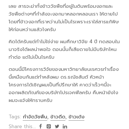
เลย สารจะฆ่าทั้งข้าววัชพืชที่อยู่ในดินพร้อมงอกและ
วัชพืชต่างๆที่กำลังจะงอกมาหลอกหลอนเรา ให้ตายไป
โดยที่ข้าวงอกที่เราหว่านไม่เป็นไรเพราะเราใส่สารแก้พิษ
ให้ก่อนหว่านแล้วไงครับ
คิดได้ครับแต่ทำไม่ใช่ง่าย ผมศึกษาวิจัย 4 ปี ทดสอบใน
นาจริงได้ผลน่าพอใจ ตอนนั้นก็เสียดายไม่มีบริษัทไหน
ทำต่อ แต่ไม่เป็นไรครับ
ตอนนี้มีโครงการวิจัยของมหาวิทยาลัยนเรศวรทำเรื่อง
นี้เหมือนกันแต่ทำหลังผม ดร.ธณัชสันต์ หัวหน้า
โครงการได้เชิญผมเป็นที่ปรึกษาให้ คาดว่าเร็วๆนี้จะ
ออกผลิตภัณฑ์ของบริษัทโปรเจคฟีลครับ คืบหน้ายังไง
ผมจะแจ้งให้ทราบครับ
Tags:
กำจัดวัชพืน
,
ข้าวดีด
,
ข้าวเด้ง
Share this...