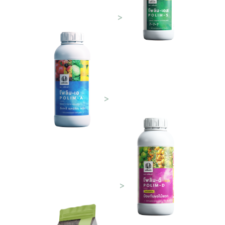
ปุ๋ยน้ำสูตร 7-7-7
>
โพลิม-เอ
รวมธาตุรอง-เสริม
>
โพลิม-ดี
กันผลแตก หลุดร่วง
>