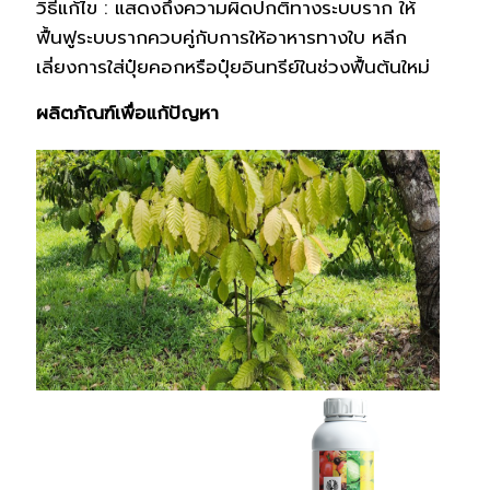
วิธีแก้ไข : แสดงถึงความผิดปกติทางระบบราก ให้
ฟื้นฟูระบบรากควบคู่กับการให้อาหารทางใบ หลีก
เลี่ยงการใส่ปุ๋ยคอกหรือปุ๋ยอินทรีย์ในช่วงฟื้นต้นใหม่
ผลิตภัณฑ์เพื่อแก้ปัญหา
โพลิม-เอส