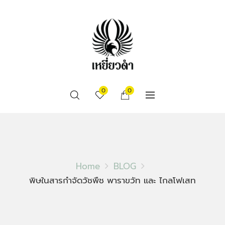
0
0
Home
BLOG
พิษในสารกำจัดวัชพืช พาราขวัท และ ไกลโฟเสท