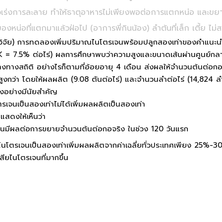
ัวเร่งการละลาย ทำให้ธาตุอาหารไม่เพียงพอต่อการแตกหน่อ และขย
ของหน่อที่แตกมาแล้วฝ่อไป (อาการพี่กินน้อง) ลำต้นที่เล็ก เตี้ย ไม่
นวิจัย) การทดลองเพิ่มปริมาณไนโตรเจนพร้อมปลูกสองเท่าของคำแนะน
K = 7.5% ต่อไร่) ผลการศึกษาพบว่าความสูงและขนาดเส้นผ่านศูนย์กลา
งทางสถิติ อย่างไรก็ตามที่อ้อยอายุ 4 เดือน ส่งผลให้จำนวนต้นต่อ
ูงกว่า โดยให้ผลผลิต (9.08 ตันต่อไร่) และจำนวนลำต่อไร่ (14,824 ลำ
างอย่างมีนัยสำคัญ
ตรเจนเป็นสองเท่าไม่ได้เพิ่มผลผลิตเป็นสองเท่า
สดงให้เห็นว่า
นมีผลต่อการขยายจำนวนต้นต่อกอจริง ในช่วง 120 วันแรก
มไนโตรเจนเป็นสองเท่าเพิ่มผลผลิตจากค่าเฉลี่ยทั่วประเทศเพียง 25%-
สียไนโตรเจนที่มากขึ้น