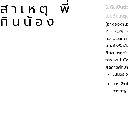
สาเหตุ พี่
ในดินเป็นต
กินน้อง
เป็นต้นเหตุ
(อ้างอิงงา
P = 7.5%, 
ความแตกต่า
คลอโรฟิลล์ส
ที่สุดแตกต่
การเพิ่มไนโ
ผลการศึกษาแ
ไนโตรเจ
การเพิ่
การสูญเ