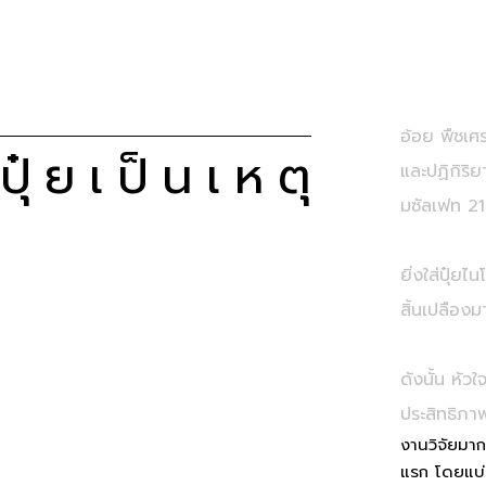
อ้อย พืชเ
ปุ๋ยเป็นเหตุ
และปฏิกิริ
มซัลเฟท 21
ยิ่งใส่ปุ๋
สิ้นเปลืองม
ดังนั้น หั
ประสิทธิภาพส
งานวิจัยมา
แรก โดยแบ่