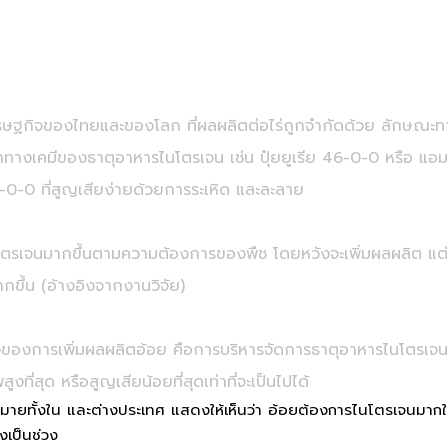
ศรษฐกิจของไทยและของโลก ที่ผลผลิตต่อไร่ถูกจำกัดด้วย ลักษณ
ยาทางเคมีของธาตุอาหารไนโตรเจน เช่น ปุ๋ยยูเรีย 46-0-0 หรือ แอม
-0-0 ที่สูญเสียง่ายด้วยการระเหิด และละลาย
ยไนโตรเจนมากขึ้นตามความต้องการของพืช โดยหวังจะเพิ่มผลผลิต แต่
ากขึ้น (อ้างอิงจากงานวิจัย)
วใจของการเพิ่มผลผลิตอ้อย คือการบริหารจัดการธาตุอาหารไนโตรเจนใ
ูงที่สุด หรือสูญเสียน้อยที่สุดเท่าที่จะเป็นไปได้
กมายทั้งใน และต่างประเทศ แสดงให้เห็นว่า อ้อยต้องการไนโตรเจนมากใ
งเป็นช่วง