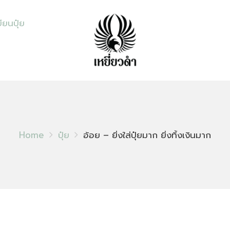
ียนปุ๋ย
Home
ปุ๋ย
อ้อย – ยิ่งใส่ปุ๋ยมาก ยิ่งทิ้งเงินมาก