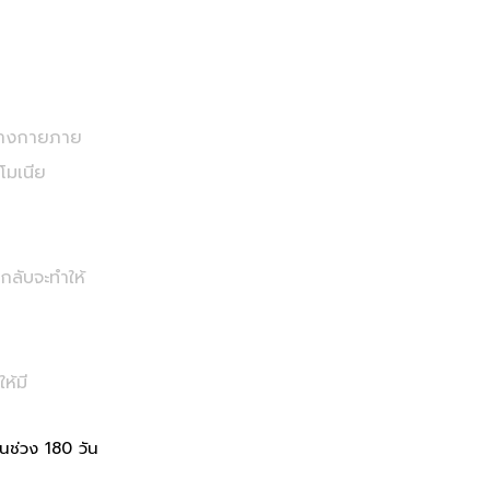
ะทางกายภาย
โมเนีย
กลับจะทำให้
ห้มี
นช่วง 180 วัน