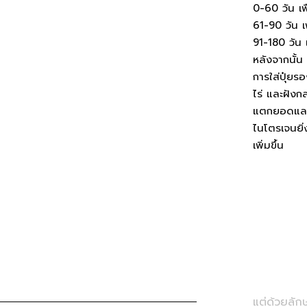
0-60 วัน เ
61-90 วัน 
91-180 วัน
หลังจากนั้
การใส่ปุ๋ยร
ไร่ และฝังก
แตกยอดและใ
ไนโตรเจนยิ่
เพิ่มขึ้น
แต่ด้วยลัก