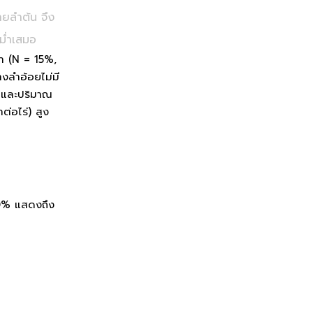
ายลำต้น จึง
สม่ำเสมอ
ำ (N = 15%,
งลำอ้อยไม่มี
กอและปริมาณ
ต่อไร่) สูง
30% แสดงถึง