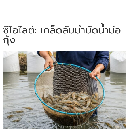
ซีโอไลต์: เคล็ดลับบำบัดน้ำบ่อ
กุ้ง