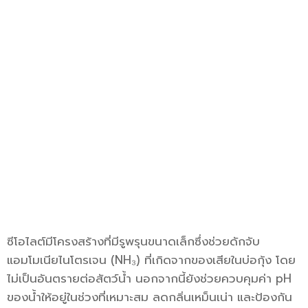
ซีโอไลต์มีโครงสร้างที่มีรูพรุนขนาดเล็กซึ่งช่วยดักจับ
แอมโมเนียไนโตรเจน (NH₃) ที่เกิดจากของเสียในบ่อกุ้ง โดย
ไม่เป็นอันตรายต่อสัตว์น้ำ นอกจากนี้ยังช่วยควบคุมค่า pH
ของน้ำให้อยู่ในช่วงที่เหมาะสม ลดกลิ่นเหม็นเน่า และป้องกัน